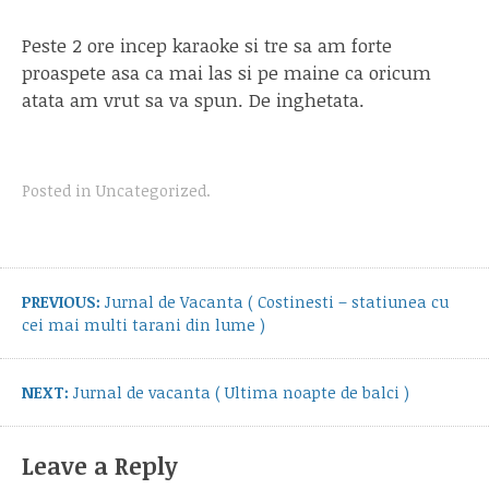
Peste 2 ore incep karaoke si tre sa am forte
proaspete asa ca mai las si pe maine ca oricum
atata am vrut sa va spun. De inghetata.
Posted in
Uncategorized
.
Post
navigation
Previous
PREVIOUS:
Jurnal de Vacanta ( Costinesti – statiunea cu
post:
cei mai multi tarani din lume )
Next
NEXT:
Jurnal de vacanta ( Ultima noapte de balci )
post:
Leave a Reply