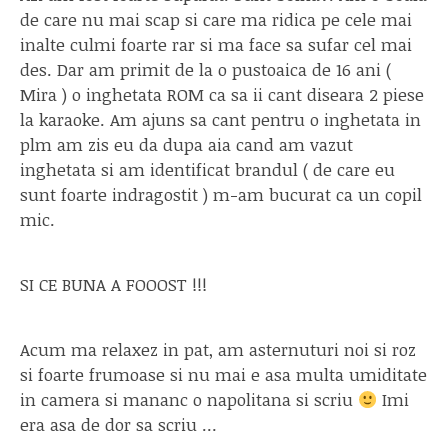
de care nu mai scap si care ma ridica pe cele mai
inalte culmi foarte rar si ma face sa sufar cel mai
des. Dar am primit de la o pustoaica de 16 ani (
Mira ) o inghetata ROM ca sa ii cant diseara 2 piese
la karaoke. Am ajuns sa cant pentru o inghetata in
plm am zis eu da dupa aia cand am vazut
inghetata si am identificat brandul ( de care eu
sunt foarte indragostit ) m-am bucurat ca un copil
mic.
SI CE BUNA A FOOOST !!!
Acum ma relaxez in pat, am asternuturi noi si roz
si foarte frumoase si nu mai e asa multa umiditate
in camera si mananc o napolitana si scriu
Imi
era asa de dor sa scriu …