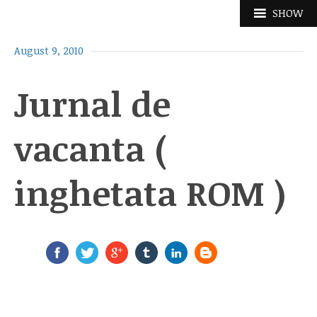
Skip
SHOW
to
content
August 9, 2010
Jurnal de
vacanta (
inghetata ROM )