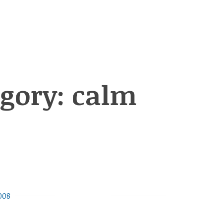
egory:
calm
008