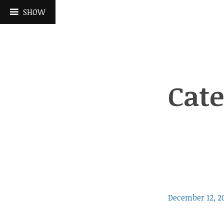
Skip
SHOW
to
content
Cat
December 12, 2