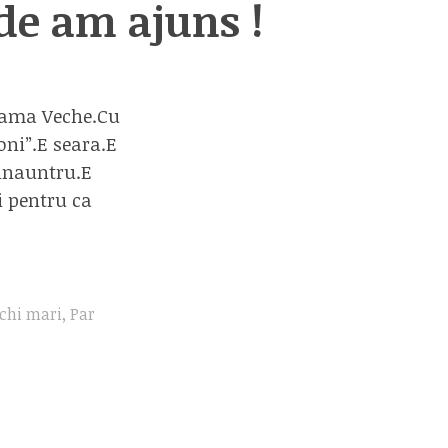
e am ajuns !
 Vama Veche.Cu
oni”.E seara.E
 inauntru.E
i pentru ca
chi mari
,
Par