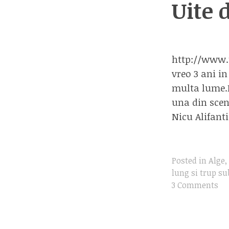
Uite 
http://www.t
vreo 3 ani i
multa lume.D
una din scene
Nicu Alifanti
Posted in
Alge
,
lung si trup su
3 Comments