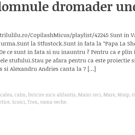
domnule dromader und
rilulilu.ro/CopilashMicus/playlist/42245 Sunt in
n urma.Sunt la Stfustock.Sunt in fata la “Papa La Sh
e ce sunt in fata si nu inauntru ? Pentru ca e plin
le stufului.Stau pe afara pentru ca este proiectie s
s si Alexandru Andries canta la 7 […]
cafea
,
calm
,
fericire nicu alifantis
,
Maini reci
,
Mare
,
Nisip
,
O
btire
,
Scoici
,
Tren
,
vama veche
.