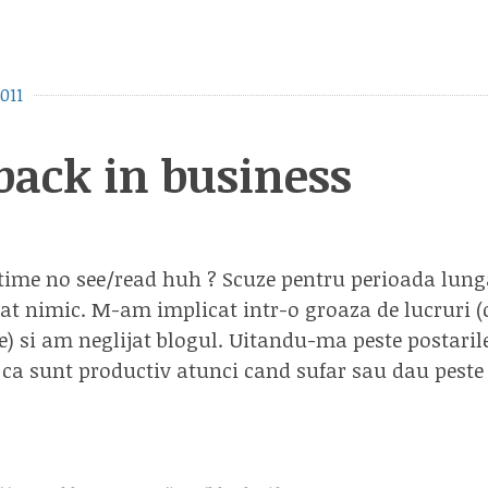
011
back in business
 time no see/read huh ? Scuze pentru perioada lung
t nimic. M-am implicat intr-o groaza de lucruri (
ire) si am neglijat blogul. Uitandu-ma peste postari
ca sunt productiv atunci cand sufar sau dau peste t