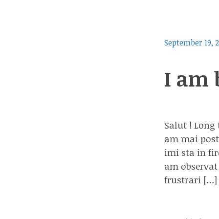
September 19, 2
I am 
Salut ! Long
am mai posta
imi sta in f
am observat 
frustrari […]