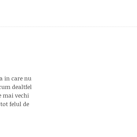
a in care nu
cum dealtfel
le mai vechi
ot felul de