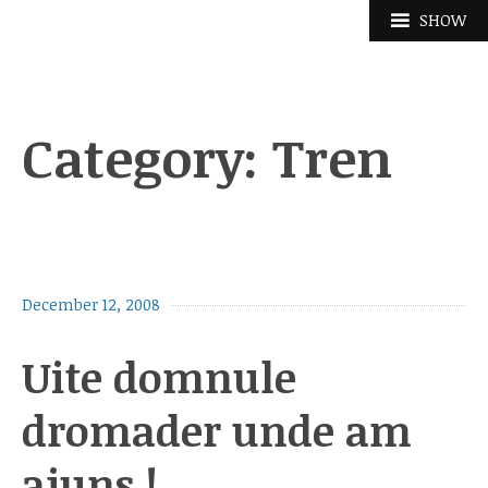
Skip
SHOW
to
content
Category:
Tren
December 12, 2008
Uite domnule
dromader unde am
ajuns !