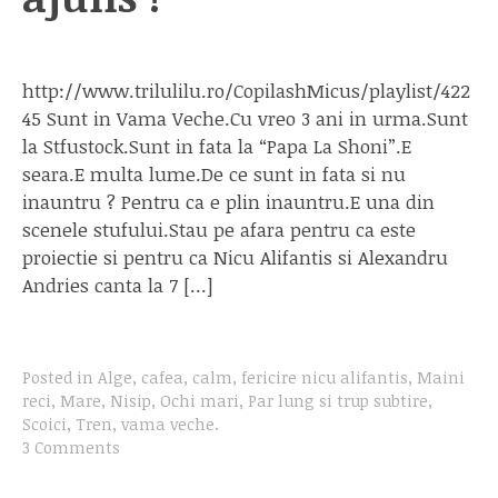
http://www.trilulilu.ro/CopilashMicus/playlist/422
45 Sunt in Vama Veche.Cu vreo 3 ani in urma.Sunt
la Stfustock.Sunt in fata la “Papa La Shoni”.E
seara.E multa lume.De ce sunt in fata si nu
inauntru ? Pentru ca e plin inauntru.E una din
scenele stufului.Stau pe afara pentru ca este
proiectie si pentru ca Nicu Alifantis si Alexandru
Andries canta la 7 […]
Posted in
Alge
,
cafea
,
calm
,
fericire nicu alifantis
,
Maini
reci
,
Mare
,
Nisip
,
Ochi mari
,
Par lung si trup subtire
,
Scoici
,
Tren
,
vama veche
.
3 Comments