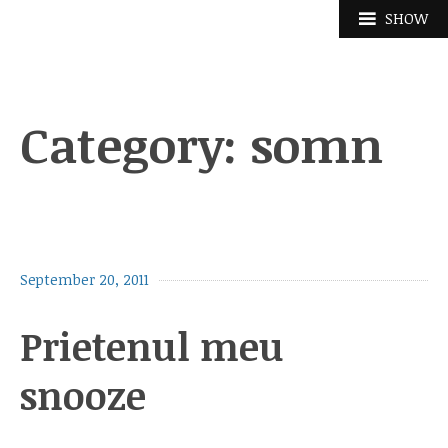
Skip
SHOW
to
content
Category:
somn
September 20, 2011
Prietenul meu
snooze