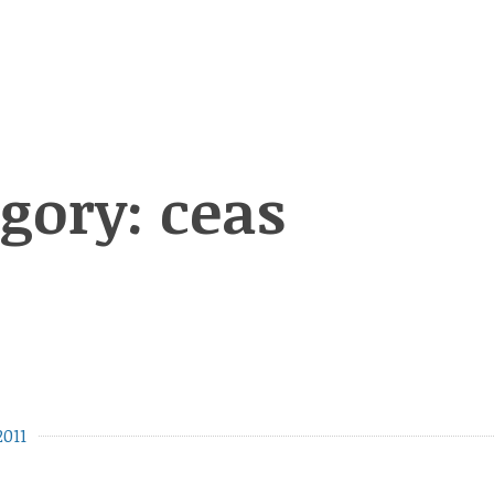
egory:
ceas
2011