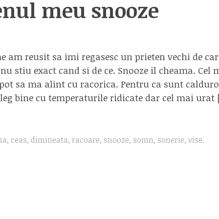
enul meu snooze
e am reusit sa imi regasesc un prieten vechi de ca
nu stiu exact cand si de ce. Snooze il cheama. Cel
pot sa ma alint cu racorica. Pentru ca sunt calduro
leg bine cu temperaturile ridicate dar cel mai urat 
ma
,
ceas
,
dimineata
,
racoare
,
snooze
,
somn
,
sonerie
,
vise
.