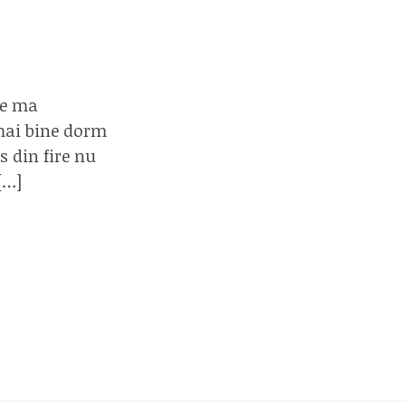
re ma
 mai bine dorm
s din fire nu
[…]