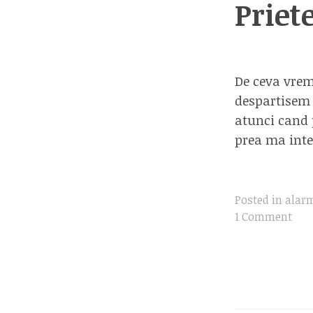
Priet
De ceva vrem
despartisem 
atunci cand 
prea ma inte
Posted in
alar
1 Comment