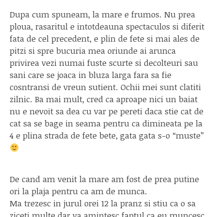
Dupa cum spuneam, la mare e frumos. Nu prea
ploua, rasaritul e intotdeauna spectaculos si diferit
fata de cel precedent, e plin de fete si mai ales de
pitzi si spre bucuria mea oriunde ai arunca
privirea vezi numai fuste scurte si decolteuri sau
sani care se joaca in bluza larga fara sa fie
cosntransi de vreun sutient. Ochii mei sunt clatiti
zilnic. Ba mai mult, cred ca aproape nici un baiat
nu e nevoit sa dea cu var pe pereti daca stie cat de
cat sa se bage in seama pentru ca dimineata pe la
4 e plina strada de fete bete, gata gata s-o “muste”
De cand am venit la mare am fost de prea putine
ori la plaja pentru ca am de munca.
Ma trezesc in jurul orei 12 la pranz si stiu ca o sa
ziceti multe dar va amintesc faptul ca eu muncesc