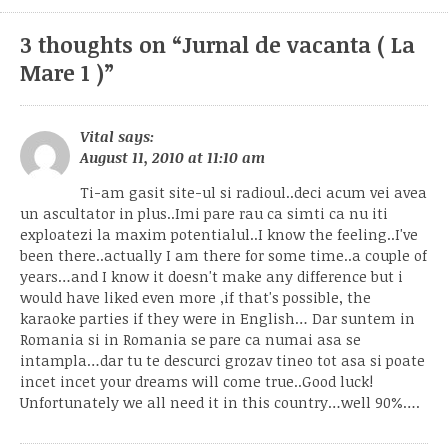
post:
3 thoughts on “
Jurnal de vacanta ( La
Mare 1 )
”
Vital
says:
August 11, 2010 at 11:10 am
Ti-am gasit site-ul si radioul..deci acum vei avea
un ascultator in plus..Imi pare rau ca simti ca nu iti
exploatezi la maxim potentialul..I know the feeling..I've
been there..actually I am there for some time..a couple of
years…and I know it doesn't make any difference but i
would have liked even more ,if that's possible, the
karaoke parties if they were in English… Dar suntem in
Romania si in Romania se pare ca numai asa se
intampla…dar tu te descurci grozav tineo tot asa si poate
incet incet your dreams will come true..Good luck!
Unfortunately we all need it in this country…well 90%….