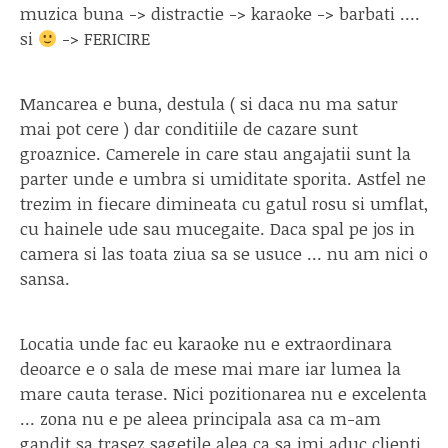
muzica buna -> distractie -> karaoke -> barbati ….
si
-> FERICIRE
Mancarea e buna, destula ( si daca nu ma satur
mai pot cere ) dar conditiile de cazare sunt
groaznice. Camerele in care stau angajatii sunt la
parter unde e umbra si umiditate sporita. Astfel ne
trezim in fiecare dimineata cu gatul rosu si umflat,
cu hainele ude sau mucegaite. Daca spal pe jos in
camera si las toata ziua sa se usuce … nu am nici o
sansa.
Locatia unde fac eu karaoke nu e extraordinara
deoarce e o sala de mese mai mare iar lumea la
mare cauta terase. Nici pozitionarea nu e excelenta
… zona nu e pe aleea principala asa ca m-am
gandit sa trasez sagetile alea ca sa imi aduc clienti