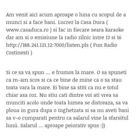
Am venit aici acum aproape o luna cu scopul de a
munci si a face bani. Lucrez la Casa Duca (
www.casaduca.ro ) si fac in fiecare seara karaoke
dar am si o emisiune la radio zilnic intre 13 si 16
http://188.241.121.12:7000/listen.pls ( Fun Radio
Costinesti )
Si ce sa va spun … e frumos la mare. O sa spuneti
ca m-am scos si ca ce bine de mine ca o sa stau
toata vara la mare. Ei bine sa stiti ca nu e totul
chiar asa roz. Nu stiu cati dintre voi ati vrea sa
munciti acolo unde toata lumea se distreaza, sa va
ploua in gura dupa o inghetzata si sa nu aveti bani
sa v-o cumparati pentru ca salarul vine la sfarsitul
lunii. Salarul … aproape peiorativ spus :))