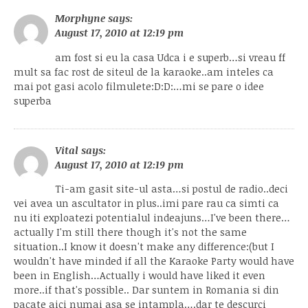
Morphyne
says:
August 17, 2010 at 12:19 pm
am fost si eu la casa Udca i e superb…si vreau ff
mult sa fac rost de siteul de la karaoke..am inteles ca
mai pot gasi acolo filmulete:D:D:…mi se pare o idee
superba
Vital
says:
August 17, 2010 at 12:19 pm
Ti-am gasit site-ul asta…si postul de radio..deci
vei avea un ascultator in plus..imi pare rau ca simti ca
nu iti exploatezi potentialul indeajuns…I've been there…
actually I'm still there though it's not the same
situation..I know it doesn't make any difference:(but I
wouldn't have minded if all the Karaoke Party would have
been in English…Actually i would have liked it even
more..if that's possible.. Dar suntem in Romania si din
pacate aici numai asa se intampla….dar te descurci