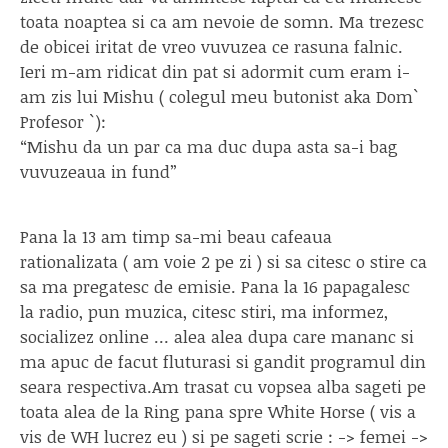
toata noaptea si ca am nevoie de somn. Ma trezesc
de obicei iritat de vreo vuvuzea ce rasuna falnic.
Ieri m-am ridicat din pat si adormit cum eram i-
am zis lui Mishu ( colegul meu butonist aka Dom`
Profesor `):
“Mishu da un par ca ma duc dupa asta sa-i bag
vuvuzeaua in fund”
Pana la 13 am timp sa-mi beau cafeaua
rationalizata ( am voie 2 pe zi ) si sa citesc o stire ca
sa ma pregatesc de emisie. Pana la 16 papagalesc
la radio, pun muzica, citesc stiri, ma informez,
socializez online … alea alea dupa care mananc si
ma apuc de facut fluturasi si gandit programul din
seara respectiva.Am trasat cu vopsea alba sageti pe
toata alea de la Ring pana spre White Horse ( vis a
vis de WH lucrez eu ) si pe sageti scrie : -> femei ->