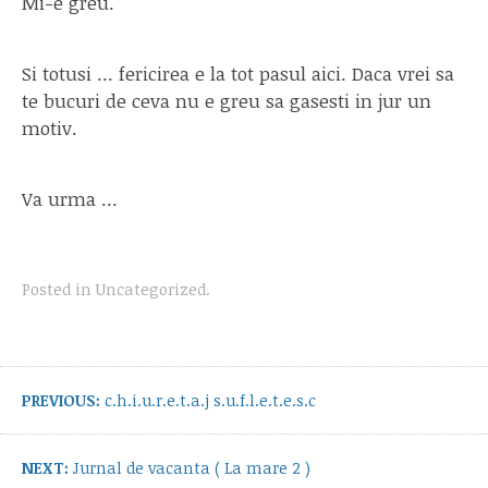
Mi-e greu.
Si totusi … fericirea e la tot pasul aici. Daca vrei sa
te bucuri de ceva nu e greu sa gasesti in jur un
motiv.
Va urma …
Posted in
Uncategorized
.
Post
navigation
Previous
PREVIOUS:
c.h.i.u.r.e.t.a.j s.u.f.l.e.t.e.s.c
post:
Next
NEXT:
Jurnal de vacanta ( La mare 2 )