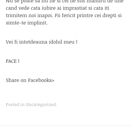
Nu se poate sa nu fie si cel de sus mandru de tine
cand vede cata iubire ai imprastiat si cata iti
trimitem noi inapoi. Fii fericit printre cei drepti si
simte-te implinit.
Vei fi intotdeauna idolul meu !
PACE !
Share on Facebook
a>
Posted in
Uncategorized
.
Post