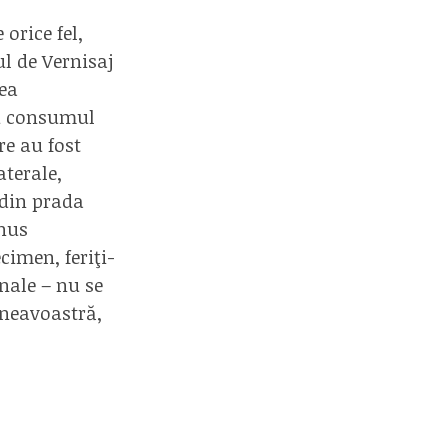
orice fel,
ul de Vernisaj
rea
ru consumul
re au fost
terale,
 din prada
nus
imen, feriţi-
nale – nu se
mneavoastră,