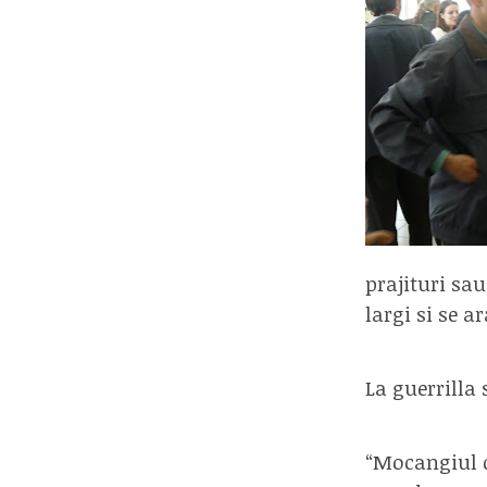
prajituri sa
largi si se a
La guerrilla
“Mocangiul d