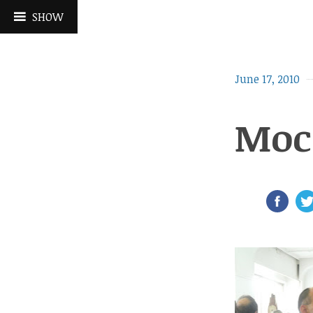
Skip
SHOW
to
content
June 17, 2010
Moca