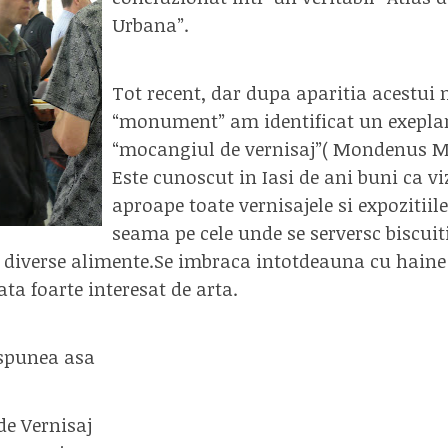
Urbana”
.
Tot recent, dar dupa aparitia acestui
“monument” am identificat un exeplar
“mocangiul de vernisaj”( Mondenus M
Este cunoscut in Iasi de ani buni ca vi
aproape toate vernisajele si expozitiil
seama pe cele unde se serversc biscuiti
u diverse alimente.Se imbraca intotdeauna cu hain
rata foarte interesat de arta.
 spunea asa
e Vernisaj