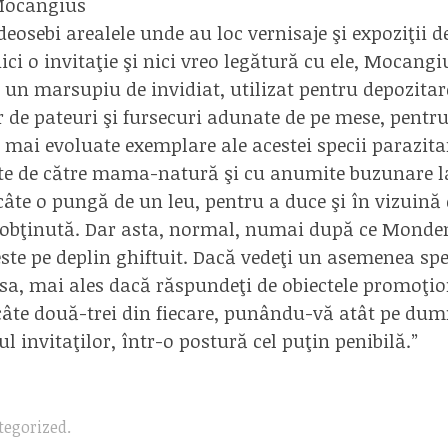
ocangius
osebi arealele unde au loc vernisaje şi expoziţii de 
ici o invitaţie şi nici vreo legătură cu ele, Mocangi
u un marsupiu de invidiat, utilizat pentru depozita
 de pateuri şi fursecuri adunate de pe mese, pent
e mai evoluate exemplare ale acestei specii parazita
e de către mama-natură şi cu anumite buzunare la
câte o pungă de un leu, pentru a duce şi în vizuină
 obţinută. Dar asta, normal, numai după ce Monde
te pe deplin ghiftuit. Dacă vedeţi un asemenea spec
 sa, mai ales dacă răspundeţi de obiectele promoţio
a câte două-trei din fiecare, punându-vă atât pe du
tul invitaţilor, într-o postură cel puţin penibilă.”
tegorized
.