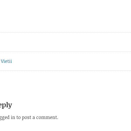
vious
t:
Vietii
eply
gged in
to post a comment.