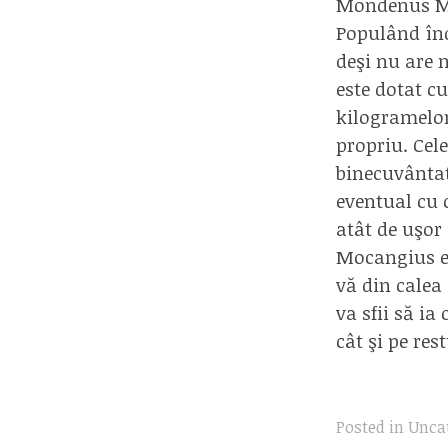
Mondenus M
Populând înde
deşi nu are n
este dotat c
kilogramelor
propriu. Cel
binecuvântat
eventual cu 
atât de uşor
Mocangius es
vă din calea
va sfii să i
cât şi pe res
Posted in
Unca