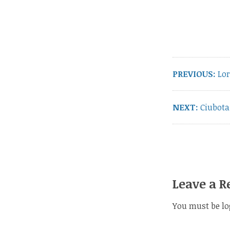
Post
navigation
Pre
PREVIOUS:
Lor
pos
Next
NEXT:
Ciubota 
post:
Leave a R
You must be
lo