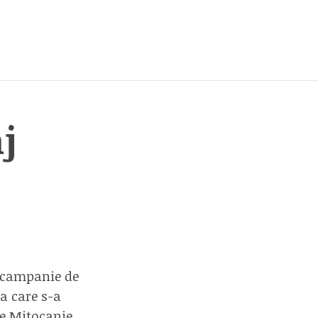
j
 campanie de
a care s-a
de Mitocanie