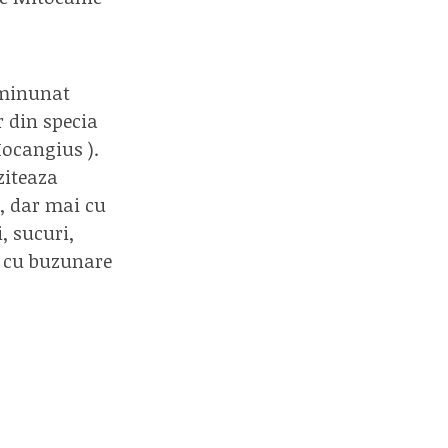
 minunat
 din specia
ocangius ).
ziteaza
e, dar mai cu
, sucuri,
e cu buzunare