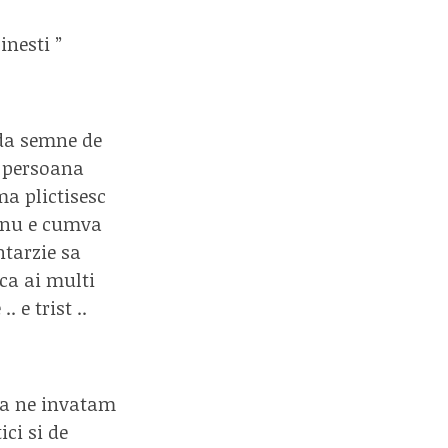
inesti ”
 da semne de
i persoana
ma plictisesc
 nu e cumva
ntarzie sa
aca ai multi
 e trist ..
 Sa ne invatam
ci si de