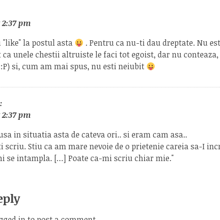
t 2:37 pm
 "like" la postul asta
. Pentru ca nu-ti dau dreptate. Nu es
t ca unele chestii altruiste le faci tot egoist, dar nu conteaza, 
 :P) si, cum am mai spus, nu esti neiubit
:
t 2:37 pm
usa in situatia asta de cateva ori.. si eram cam asa..
ti scriu. Stiu ca am mare nevoie de o prietenie careia sa-I inc
i se intampla. […] Poate ca-mi scriu chiar mie."
eply
gged in
to post a comment.