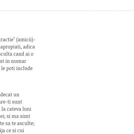
ractie" (amicii)-
 apropiati, adica
sculta cand ai o
unt in numar
le poti include
t decat un
are-ti sunt
 la cateva luni
ei; si ma simt
te sa te asculte;
ja ce si cui