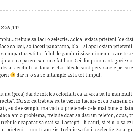
t 2:36 pm
mplu…trebuie sa faci o selectie. Adica: exista prieteni "de dist
place sa iesi, sa faceti panarama, bla – si apoi exista prietenii
i sa impartasesti tot felul de ganduri si sentimente, care te a
ajuta cu o parere sau un sfat bun. Cei din prima categorie s
ecat cei dintr-a doua, e clar. Ideale sunt persoanele pe care 
gorii
dar n-o sa se intample asta tot timpul.
u nu (prea) dai de inteles celorlalti ca ai vrea sa fii mai mul
ractie". Nu zic ca trebuie sa te vezi in fiecare zi cu oamenii c
ati, eu de exemplu ma vad cu prietenele cele mai bune o data
daca am o problema, trebuie doar sa dau un telefon, doua, tr
trebuie neaparat sa stai sa-i astepti…ii cauti; si ei n-o sa ezi
nt prieteni…cum ti-am zis, trebuie sa faci o selectie. Sa ai gri