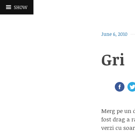
Skip
SHOW
to
content
June 6, 2010
Gri
Merg pe un d
fost drag a 
verzi cu soar