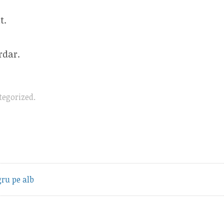
t.
dar.
tegorized
.
vious
ru pe alb
t: