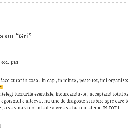
s on “
Gri
”
t 6:41 pm
 face curat in casa , in cap , in minte , peste tot, imi organiz
ntelegi lucrurile esentiale, incurcandu-te , acceptand totul a
 egoismul e altceva , nu tine de dragoste si iubire spre care t
, o sa vina si dorinta de a vrea sa faci curatenie IN TOT !
!