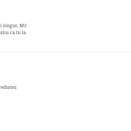
ti singur, NU
stiu ca tii la
redintez