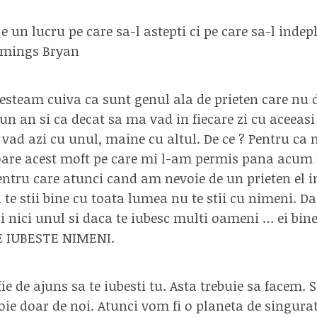
e un lucru pe care sa-l astepti ci pe care sa-l indepl
mings Bryan
vesteam cuiva ca sunt genul ala de prieten care nu
 un an si ca decat sa ma vad in fiecare zi cu aceeas
 vad azi cu unul, maine cu altul. De ce ? Pentru ca 
oare acest moft pe care mi l-am permis pana acum
entru care atunci cand am nevoie de un prieten el i
 te stii bine cu toata lumea nu te stii cu nimeni. D
i nici unul si daca te iubesc multi oameni … ei bine ..
E IUBESTE NIMENI.
fie de ajuns sa te iubesti tu. Asta trebuie sa facem.
ie doar de noi. Atunci vom fi o planeta de singurati