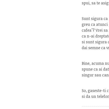
spui, sa te asi
Sunt sigura ca 
greu ca atunci 
cafea"? Vrei sa
ca n-ai drepta
si sunt sigura 
dai semne ca v
Bine, acuma nu-
spune ca ai da
singur sau cand
So, gaseste-ti 
si da un telefo