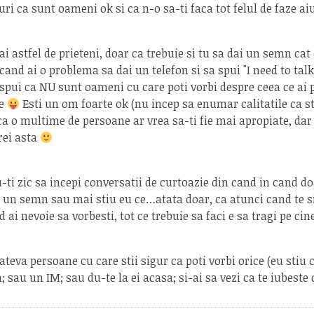
guri ca sunt oameni ok si ca n-o sa-ti faca tot felul de faze ai
ai astfel de prieteni, doar ca trebuie si tu sa dai un semn ca
cand ai o problema sa dai un telefon si sa spui "I need to talk
 spui ca NU sunt oameni cu care poti vorbi despre ceea ce ai p
te
Esti un om foarte ok (nu incep sa enumar calitatile ca 
ca o multime de persoane ar vrea sa-ti fie mai apropiate, dar
rei asta
ti zic sa incepi conversatii de curtoazie din cand in cand do
t un semn sau mai stiu eu ce…atata doar, ca atunci cand te s
 ai nevoie sa vorbesti, tot ce trebuie sa faci e sa tragi pe c
cateva persoane cu care stii sigur ca poti vorbi orice (eu stiu 
n; sau un IM; sau du-te la ei acasa; si-ai sa vezi ca te iubeste