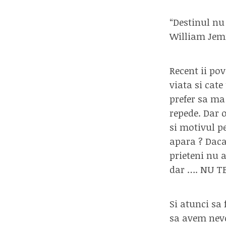
“Destinul nu 
William Jem
Recent ii po
viata si cate
prefer sa ma
repede. Dar 
si motivul p
apara ? Daca
prieteni nu a
dar …. NU T
Si atunci sa 
sa avem nevo