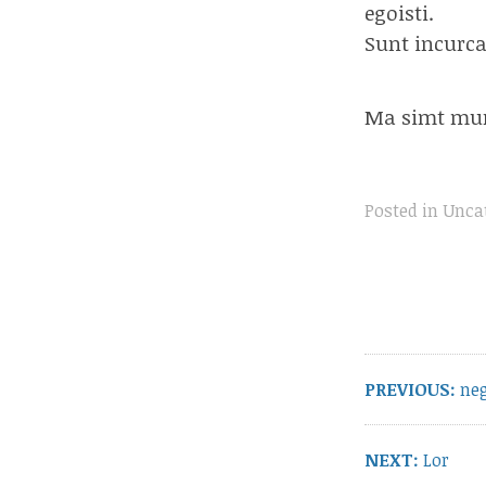
egoisti.
Sunt incurca
Ma simt mur
Posted in
Unca
Post
navigation
Pre
PREVIOUS:
neg
pos
Next
NEXT:
Lor
post: