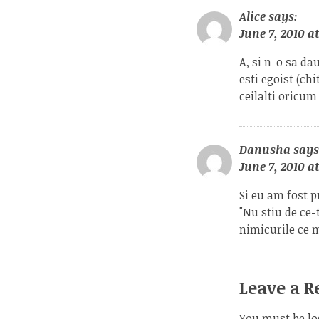
Alice
says:
June 7, 2010 a
A, si n-o sa dau
esti egoist (chi
ceilalti oricum
Danusha
says
June 7, 2010 a
Si eu am fost p
"Nu stiu de ce-
nimicurile ce m
Leave a R
You must be
lo