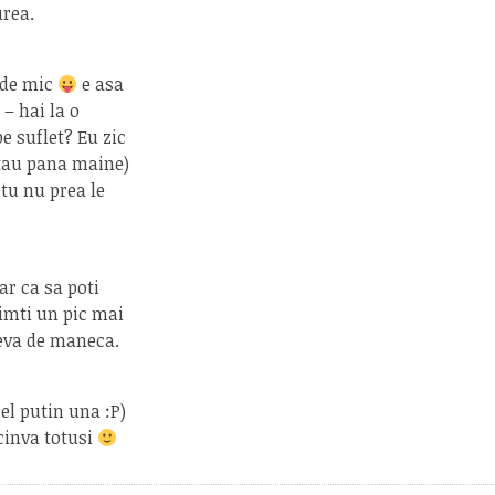
urea.
t de mic
e asa
 – hai la o
e suflet? Eu zic
stau pana maine)
 tu nu prea le
ar ca sa poti
imti un pic mai
ineva de maneca.
cel putin una :P)
 cinva totusi