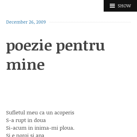
Skip
SHOW
to
content
December 26, 2009
poezie pentru
mine
Sufletul meu ca un acoperis
S-a rupt in doua
Si-acum in inima-mi ploua.
Si e noroi si apa