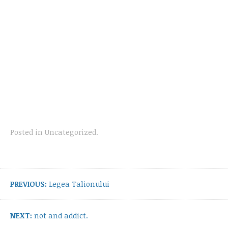
Posted in
Uncategorized
.
Post
navigation
Previous
PREVIOUS:
Legea Talionului
post:
Next
NEXT:
not and addict.
post: