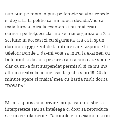
Bun.Sun pe mom, o pun pe femeie sa vina repede
si degraba la politie sa-mi aduca dovada.Vad ca
toata lumea intra la examen si nu mai erau
oameni pe hol,deci clar nu se mai organiza o a 2-a
sesiune in aceeasi zi cu siguranta asa ca ii spun
domnului gigi kent de la intrare care raspunde la
telefon: Domle .. da-mi voie sa intru la examen cu
buletinul si dovada pe care o am acum care spune
clar ca mi-a fost suspendat permisul si ca nu ma
aflu in treaba la politie asa degeaba si in 15-20 de
minute apare si maica`mea cu hartia mult dorita
“DOVADA”
Mi-a raspuns cu o privire tampa care nu stie sa
interpreteze sau sa inteleaga ci doar sa reproduca
sec un regulament : “Domnule e un examen si nu