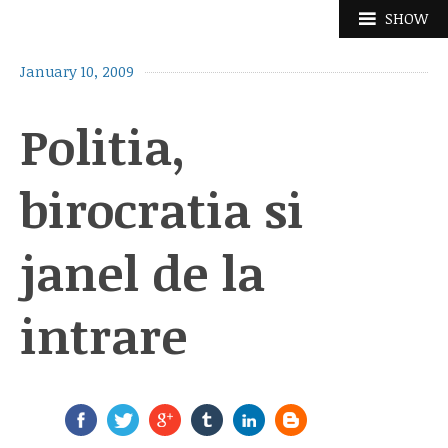
Skip
SHOW
to
content
January 10, 2009
Politia,
birocratia si
janel de la
intrare