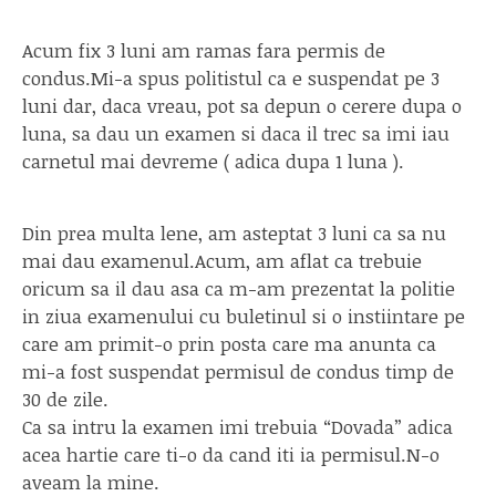
Acum fix 3 luni am ramas fara permis de
condus.Mi-a spus politistul ca e suspendat pe 3
luni dar, daca vreau, pot sa depun o cerere dupa o
luna, sa dau un examen si daca il trec sa imi iau
carnetul mai devreme ( adica dupa 1 luna ).
Din prea multa lene, am asteptat 3 luni ca sa nu
mai dau examenul.Acum, am aflat ca trebuie
oricum sa il dau asa ca m-am prezentat la politie
in ziua examenului cu buletinul si o instiintare pe
care am primit-o prin posta care ma anunta ca
mi-a fost suspendat permisul de condus timp de
30 de zile.
Ca sa intru la examen imi trebuia “Dovada” adica
acea hartie care ti-o da cand iti ia permisul.N-o
aveam la mine.