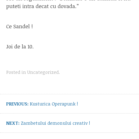
puteti intra decat cu dovada.”
Ce Sandel !
Joi de la 10.
Posted in
Uncategorized
.
Post
navigation
Previous
PREVIOUS:
Kusturica Operapunk !
post:
Next
NEXT:
Zambetului demonului creativ !
post: