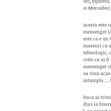
uri, bijuter
si Mercedes)
Acesta este 
messenger.Uni
este ca e un 
massuri ca e
tehnologic, c
crezi ca ai f
messenger ch
sa vina acas
intampla … t
Daca ai trimi
duci la biser
l-au primit s