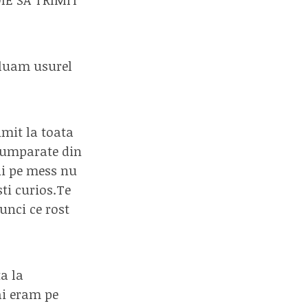
o luam usurel
imit la toata
 cumparate din
ii pe mess nu
sti curios.Te
unci ce rost
ta la
ai eram pe