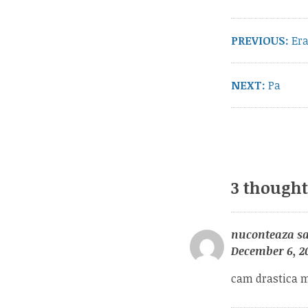
navigation
Pre
PREVIOUS:
Era
pos
Next
NEXT:
Pa
post:
3 thought
nuconteaza
s
December 6, 20
cam drastica m