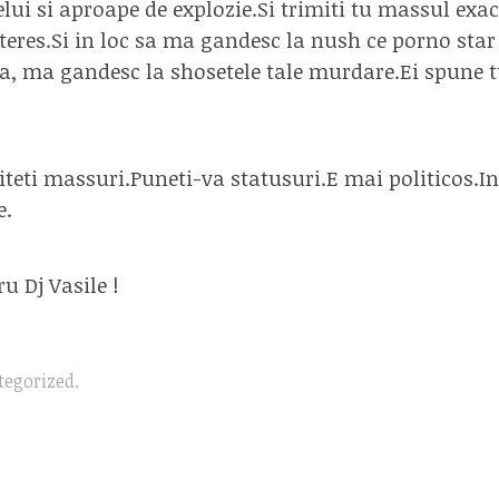
lui si aproape de explozie.Si trimiti tu massul exa
eres.Si in loc sa ma gandesc la nush ce porno star
na, ma gandesc la shosetele tale murdare.Ei spune t
teti massuri.Puneti-va statusuri.E mai politicos.In
e.
u Dj Vasile !
tegorized
.