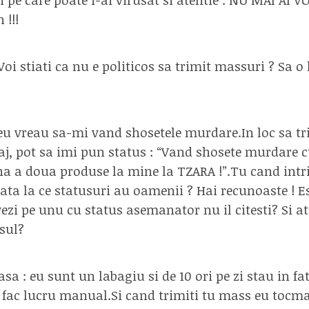
 !!!
Voi stiati ca nu e politicos sa trimit massuri ? Sa 
eu vreau sa-mi vand shosetele murdare.In loc sa tr
aj, pot sa imi pun status : “Vand shosete murdare
a a doua produse la mine la TZARA !”.Tu cand intr
data la ce statusuri au oamenii ? Hai recunoaste ! E
vezi pe unu cu status asemanator nu il citesti? Si at
sul?
sa : eu sunt un labagiu si de 10 ori pe zi stau in fa
i fac lucru manual.Si cand trimiti tu mass eu tocm