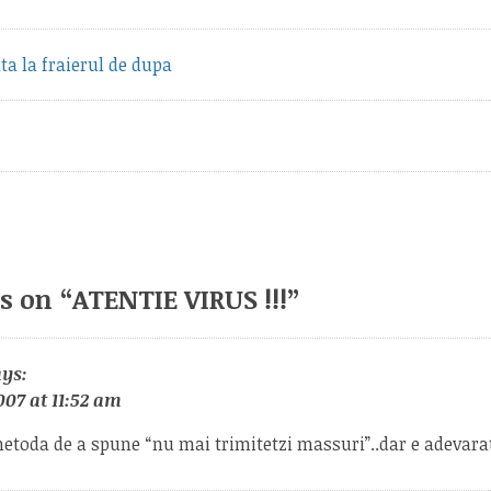
vious
ta la fraierul de dupa
t:
s on “
ATENTIE VIRUS !!!
”
ays:
07 at 11:52 am
etoda de a spune “nu mai trimitetzi massuri”..dar e adevarat