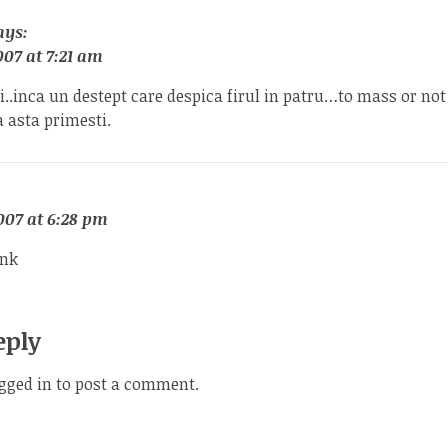
ays:
07 at 7:21 am
ci..inca un destept care despica firul in patru…to mass or n
ta asta primesti.
007 at 6:28 pm
ink
eply
gged in
to post a comment.