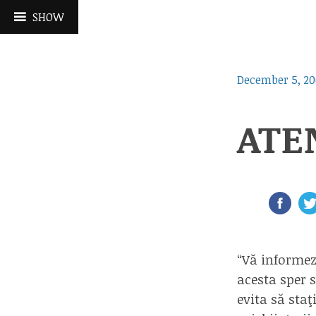
Skip
SHOW
to
content
December 5, 20
ATEN
“Vă informez
acesta sper 
evita să sta