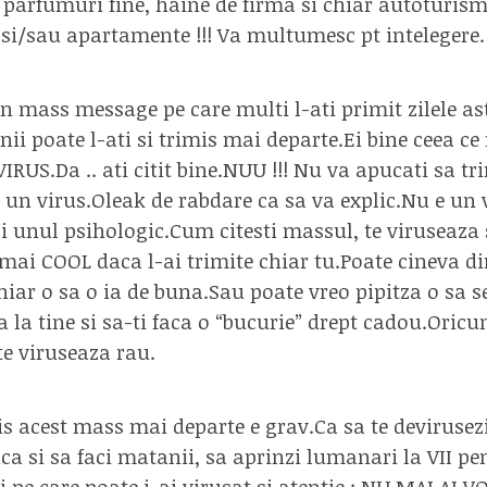
ii, parfumuri fine, haine de firma si chiar autoturi
 si/sau apartamente !!! Va multumesc pt intelegere
un mass message pe care multi l-ati primit zilele as
i poate l-ati si trimis mai departe.Ei bine ceea ce 
VIRUS.Da .. ati citit bine.NUU !!! Nu va apucati sa t
 un virus.Oleak de rabdare ca sa va explic.Nu e un 
i unul psihologic.Cum citesti massul, te viruseaza s
i mai COOL daca l-ai trimite chiar tu.Poate cineva di
iar o sa o ia de buna.Sau poate vreo pipitza o sa 
a la tine si sa-ti faca o “bucurie” drept cadou.Oric
e viruseaza rau.
s acest mass mai departe e grav.Ca sa te devirusezi,
ica si sa faci matanii, sa aprinzi lumanari la VII pe
i pe care poate i-ai virusat si atentie : NU MAI AI 