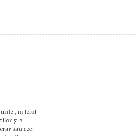
ile , in felul
ilor şi a
erar sau cec-