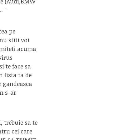
sme (Audi,BMW
… “
tea pe
nu stiti voi
rimiteti acuma
virus
i te face sa
n lista ta de
se gandeasca
um s-ar
 trebuie sa te
ntru cei care
VOIE SA TRIMIT