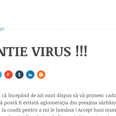
07
TIE VIRUS !!!
 că începând de azi sunt dispus să vă primesc cadour
să poată fi evitată aglomeraţia din preajma sărbător
ţi la coadă pentru a mi le înmâna ! Accept bani num