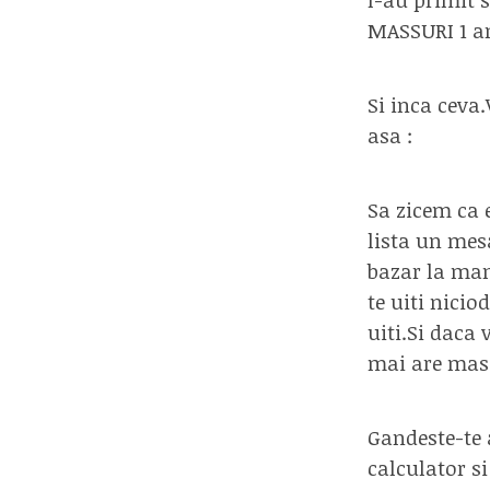
MASSURI 1 an
Si inca ceva.
asa :
Sa zicem ca 
lista un mes
bazar la man
te uiti nicio
uiti.Si daca 
mai are mas
Gandeste-te a
calculator s