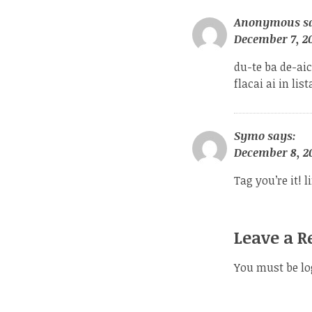
Anonymous
s
December 7, 20
du-te ba de-ai
flacai ai in lis
Symo
says:
December 8, 2
Tag you’re it!
l
Leave a R
You must be
lo