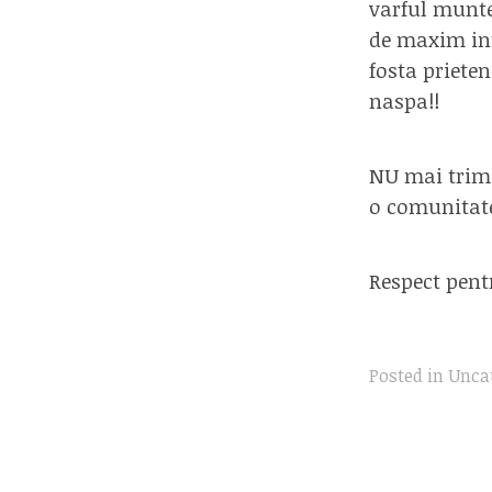
varful munte
de maxim int
fosta priete
naspa!!
NU mai trimi
o comunitat
Respect pentr
Posted in
Unca
Post