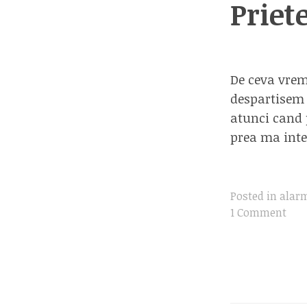
Priet
De ceva vrem
despartisem 
atunci cand 
prea ma inte
Posted in
alar
1 Comment