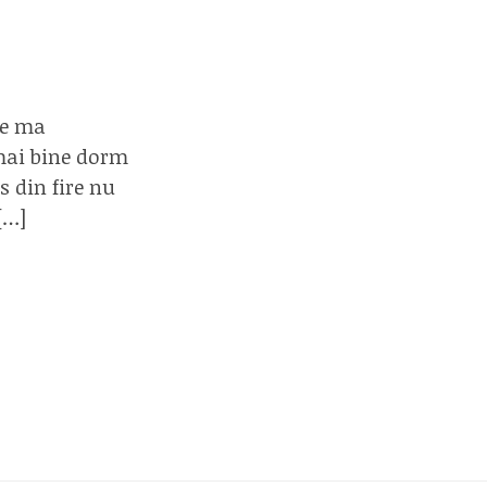
re ma
 mai bine dorm
s din fire nu
[…]