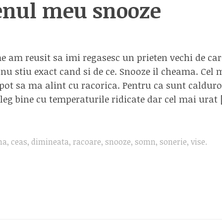
enul meu snooze
e am reusit sa imi regasesc un prieten vechi de ca
nu stiu exact cand si de ce. Snooze il cheama. Cel
pot sa ma alint cu racorica. Pentru ca sunt calduro
leg bine cu temperaturile ridicate dar cel mai urat 
ma
,
ceas
,
dimineata
,
racoare
,
snooze
,
somn
,
sonerie
,
vise
.