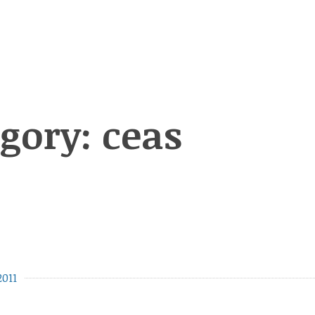
egory:
ceas
2011