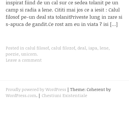
inspirat fiind de un cal sur ce sedea tolanit pe un
camp si radia a lene. Cititi mai jos ce a iesit : Calul
filosof pe-un deal sta tolanitPriveste lung in zare si
s-apuca de gandit.Ce rost am eu in viata ? isi […]
Posted in
calul filosof
,
calul filozof
,
deal
,
iapa
,
lene
,
poezie
,
unicorn
.
Leave a comment
Proudly powered by WordPress
|
Theme: Coherent by
WordPress.com
.
|
Chestiuni Existentiale