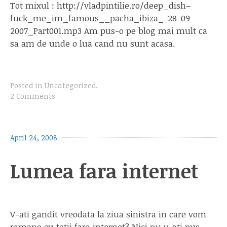
Tot mixul : http://vladpintilie.ro/deep_dish–
fuck_me_im_famous__pacha_ibiza_-28-09-
2007_Part001.mp3 Am pus-o pe blog mai mult ca
sa am de unde o lua cand nu sunt acasa.
Posted in
Uncategorized
.
2 Comments
April 24, 2008
Lumea fara internet
V-ati gandit vreodata la ziua sinistra in care vom
ramane cu totii fara internet? Nici nu v-ati pus