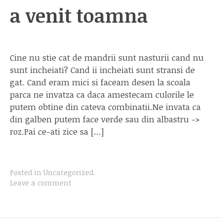
a venit toamna
Cine nu stie cat de mandrii sunt nasturii cand nu
sunt incheiati? Cand ii incheiati sunt stransi de
gat. Cand eram mici si faceam desen la scoala
parca ne invatza ca daca amestecam culorile le
putem obtine din cateva combinatii.Ne invata ca
din galben putem face verde sau din albastru ->
roz.Pai ce-ati zice sa […]
Posted in
Uncategorized
.
Leave a comment
Posts